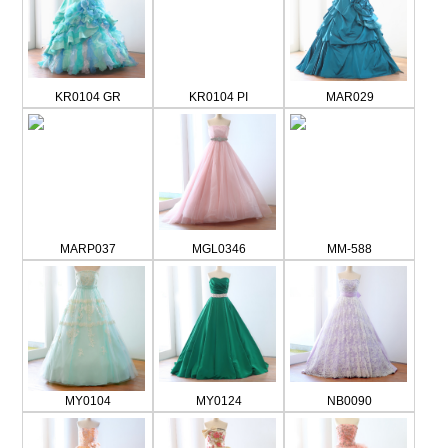
KR0104 GR
KR0104 PI
MAR029
MARP037
MGL0346
MM-588
MY0104
MY0124
NB0090