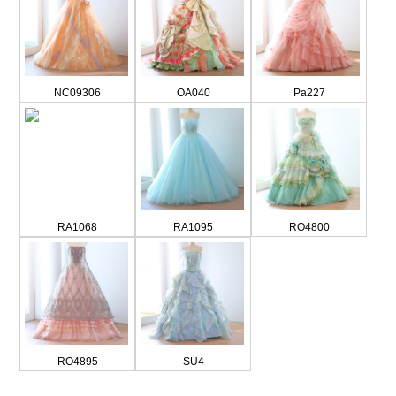
NC09306
OA040
Pa227
RA1068
RA1095
RO4800
RO4895
SU4