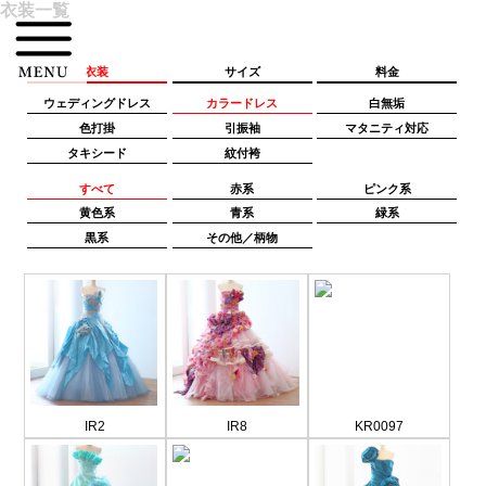
衣装一覧
衣装
サイズ
料金
ウェディングドレス
カラードレス
白無垢
色打掛
引振袖
マタニティ対応
タキシード
紋付袴
すべて
赤系
ピンク系
黄色系
青系
緑系
黒系
その他／柄物
IR2
IR8
KR0097