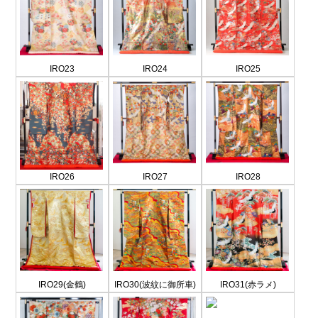
IRO23
IRO24
IRO25
IRO26
IRO27
IRO28
IRO29(金鶴)
IRO30(波紋に御所車)
IRO31(赤ラメ)