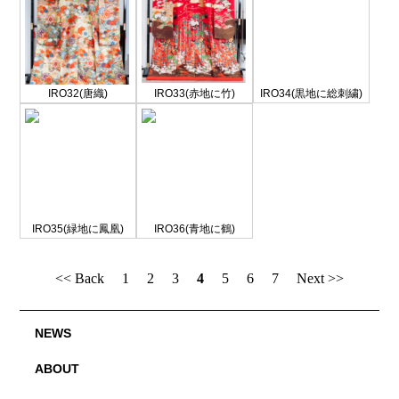
IRO32(唐織)
IRO33(赤地に竹)
IRO34(黒地に総刺繍)
IRO35(緑地に鳳凰)
IRO36(青地に鶴)
<< Back
1
2
3
4
5
6
7
Next >>
NEWS
ABOUT