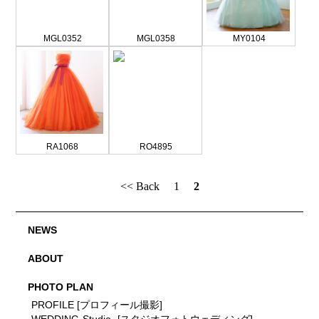
MGL0352
MGL0358
MY0104
RA1068
RO4895
<< Back
1
2
NEWS
ABOUT
PHOTO PLAN
PROFILE [プロフィール撮影]