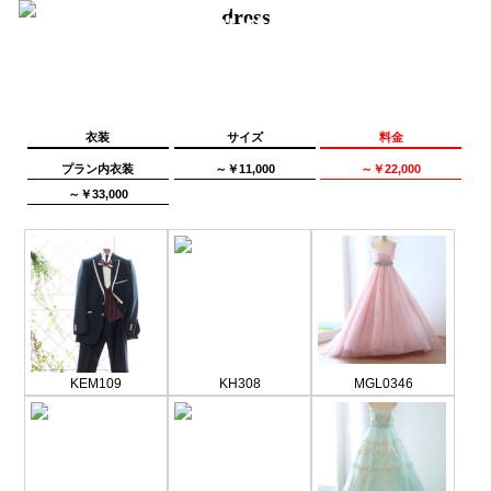
dress
衣装
サイズ
料金
プラン内衣装
～￥11,000
～￥22,000
～￥33,000
KEM109
KH308
MGL0346