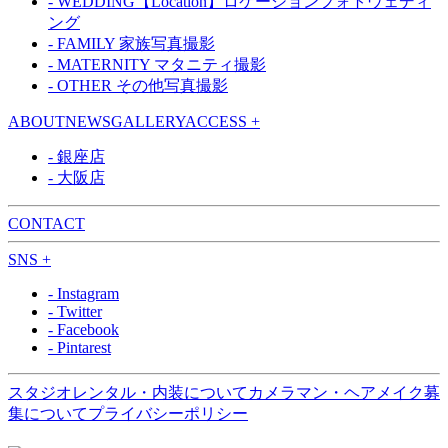
- WEDDING【Location】ロケーションフォトウェディ
ング
- FAMILY 家族写真撮影
- MATERNITY マタニティ撮影
- OTHER その他写真撮影
ABOUT
NEWS
GALLERY
ACCESS +
- 銀座店
- 大阪店
CONTACT
SNS +
- Instagram
- Twitter
- Facebook
- Pintarest
スタジオレンタル・内装について
カメラマン・ヘアメイク募
集について
プライバシーポリシー